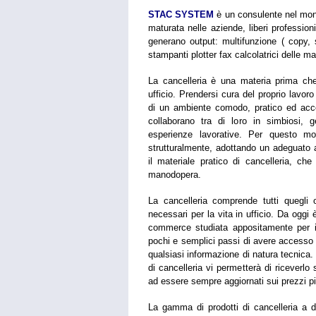
STAC SYSTEM
è un consulente nel mond
maturata nelle aziende, liberi professionis
generano output:
multifunzione ( copy,
stampanti plotter fax calcolatrici delle m
La cancelleria è una materia prima ch
ufficio.
Prendersi cura del proprio lavor
di un ambiente comodo, pratico ed acc
collaborano tra di loro in simbiosi, 
esperienze lavorative.
Per questo mo
strutturalmente, adottando un adeguato 
il materiale pratico di cancelleria, ch
manodopera.
La cancelleria comprende tutti quegli
necessari per la vita in ufficio. Da oggi è
commerce studiata appositamente per i m
pochi e semplici passi di avere accesso a:
qualsiasi informazione di natura tecnica
di cancelleria vi permetterà di riceverl
ad essere sempre aggiornati sui prezzi pi
La gamma di prodotti di cancelleria a di