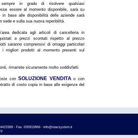
 sempre in grado di risolvere qualsiasi
sse essere al momento disponibile, sarà su
e in base alle disponibilità delle aziende sarà
n sede e sulla sua nuova reperibilità.
’area dedicata agli articoli di cancelleria in
istati a prezzi scontati rispetto al prezzo
rodotti saranno comprensivi di omaggi particolari
a i migliori prodotti al momento presenti sul
conti, rimarrete sicuramente molto soddisfatti.
SOLUZIONE VENDITA
poste con
o con
tratto di costo copia in base alle esigenze del
354423389 - Fax. 035910866 - info@stacsystem.it
cy