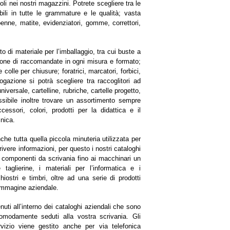
coli nei nostri magazzini.
Potrete scegliere tra le
bili in tutte le grammature e le qualità; vasta
 penne, matite, evidenziatori, gomme, correttori,
o di materiale per l’imballaggio, tra cui buste a
ione di raccomandate in ogni misura e formato;
 colle per chiusure; foratrici, marcatori, forbici,
ogazione si potrà scegliere tra raccoglitori ad
niversale, cartelline, rubriche, cartelle progetto,
ssibile inoltre trovare un assortimento sempre
essori, colori, prodotti per la didattica e il
cnica.
che tutta quella piccola minuteria utilizzata per
rivere informazioni, per questo i nostri cataloghi
i componenti da scrivania fino ai macchinari un
aglierine, i materiali per l’informatica e i
iostri e timbri, oltre ad una serie di prodotti
’immagine aziendale.
enuti all’interno dei cataloghi aziendali che sono
 comodamente seduti alla vostra scrivania.
Gli
rvizio viene gestito anche per via telefonica