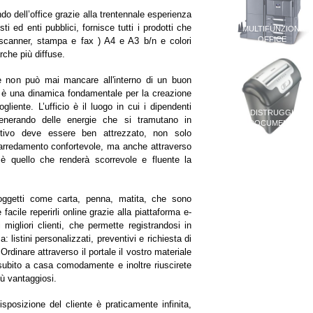
o dell’office grazie alla trentennale esperienza
ti ed enti pubblici, fornisce tutti i prodotti che
MULTIFUNZIONI
OFFICE
 scanner, stampa e fax ) A4 e A3 b/n e colori
arche più diffuse.
e non può mai mancare all'interno di un buon
o è una dinamica fondamentale per la creazione
ogliente.
L’ufficio è il luogo in cui i dipendenti
DISTRUGGI
generando delle energie che si tramutano in
DOCUMENTI
tivo deve essere ben attrezzato, non solo
arredamento confortevole, ma anche attraverso
e è quello che renderà scorrevole e fluente la
 oggetti come carta, penna, matita, che sono
 facile reperirli online grazie alla piattaforma e-
igliori clienti, che permette registrandosi in
 listini personalizzati, preventivi e richiesta di
.
Ordinare attraverso il portale il vostro materiale
o subito a casa comodamente e inoltre riuscirete
ù vantaggiosi.
sposizione del cliente è praticamente infinita,