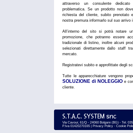
attraverso un consulente dedicato
problematica.
Se un prodotto non dove
richiesta del cliente, subito prenotato 
nostra premura informarlo sul suo arrivo i
All’interno del sito si potrà notare un
promozione, che potranno essere acqu
tradizionale di listino, inoltre alcuni p
selezionati direttamente dallo staff tr
mercato.
Registratevi subito e approfittate degli s
Tutte le apparecchiature vengono pro
SOLUZIONE di NOLEGGIO
e con
cliente.
S.T.A.C. SYSTEM snc
Via Cavour, 61/Q - 24060 Bolgare (BG) - Tel. 0
P.Iva 01420270165 |
Privacy Policy
-
Cookie Poli