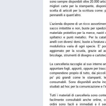
sono sempre disponibili oltre 20.000 arti
migliori carte per la stampante, disponi
scelta di articoli per la scrittura come:
pennarelli e quant’altro.
L’azienda dispone di un ricco assortiment
sacco imbottite e non, buste per spediz
materiale protettivo per la merce, nastri e
spillatrici e punti metallici.
Per la catal
anelli con diversi dorsi, buste a foratura u
modulistica varia di ogni specie.
E’ po
aggiornato per la scuola, grazie ad acc
bricolage, strumenti di disegno e cartote
La cancelleria raccoglie al suo interno an
appuntare fogli, appunti, oppure per trasc
comprendono proprio di tutto, dai piccol
po’ più grandi come le stampanti, le t
consumabili. Sono disponibili anche inch
studiati ad hoc per la comunicazione e l
Tutti i materiali di cancelleria sono cont
facilmente consultabili anche online,
ordini sono facili e immediati e il se