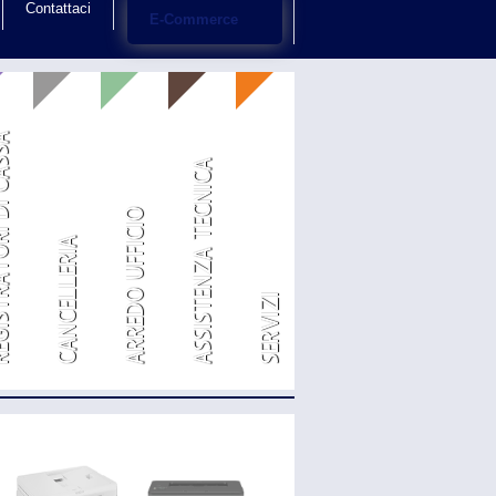
Contattaci
E-Commerce
RI DI CASSA
ASSISTENZA TECNICA
ARREDO UFFICIO
CANCELLERIA
SERVIZI