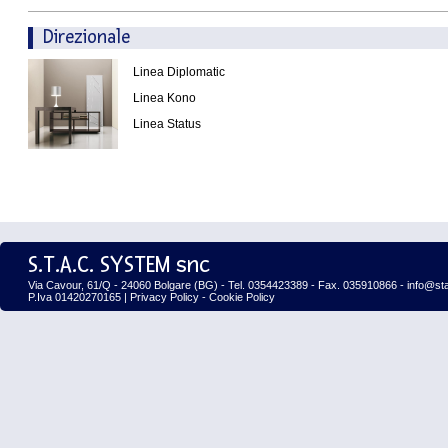
Direzionale
Linea Diplomatic
Linea Kono
Linea Status
S.T.A.C. SYSTEM snc
Via Cavour, 61/Q - 24060 Bolgare (BG) - Tel. 0354423389 - Fax. 035910866 - info@st
P.Iva 01420270165 |
Privacy Policy
-
Cookie Policy