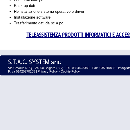
Back up dati
Reinstallazione sistema operativo e driver
Installazione software
Trasferimento dati da pc a pc
TELEASSISTENZA PRODOTTI INFORMATICI E ACCES
S.T.A.C. SYSTEM snc
Via Cavour, 61/Q - 24060 Bolgare (BG) - Tel. 0354423389 - Fax. 035910866 - info@st
P.Iva 01420270165 |
Privacy Policy
-
Cookie Policy