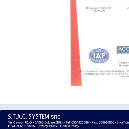
S.T.A.C. SYSTEM snc
Via Cavour, 61/Q - 24060 Bolgare (BG) - Tel. 0354423389 - Fax. 035910866 - info@st
P.Iva 01420270165 |
Privacy Policy
-
Cookie Policy