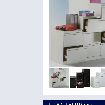
S.T.A.C. SYSTEM snc